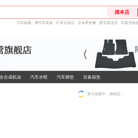
汽车贴膜
摩托车装备
行车记录仪
京保养套餐
爱车惠清洗
车载充电
全合成机油
汽车水蜡
汽车脚垫
后备箱垫
努力加载中，请稍后...